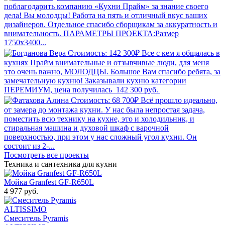
поблагодарить компанию «Кухни Прайм» за знание своего
дела! Вы молодцы! Работа на пять и отличный вкус ваших
дизайнеров. Отдельное спасибо сборщикам за аккуратность и
внимательность. ПАРАМЕТРЫ ПРОЕКТА:Размер
1750х3400...
Стоимость: 142 300₽
Все с кем я общалась в
кухнях Прайм внимательные и отзывчивые люди, для меня
это очень важно, МОЛОДЦЫ. Большое Вам спасибо ребята, за
замечательную кухню! Заказывали кухню категории
ПЕРЕМИУМ, цена получилась 142 300 руб.
Стоимость: 68 700₽
Всё прошло идеально,
от замера до монтажа кухни. У нас была непростая задача,
поместить всю технику на кухне, это и холодильник, и
стиральная машина и духовой шкаф с варочной
поверхностью, при этом у нас сложный угол кухни. Он
состоит из 2-...
Посмотреть все проекты
Техника и сантехника
для кухни
Мойка Granfest GF-R650L
4 977 руб.
Смеситель Pyramis