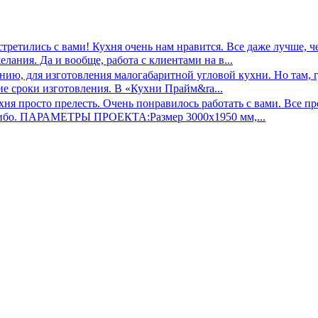
третились с вами! Кухня очень нам нравится. Все даже лучше, ч
ания. Да и вообще, работа с клиентами на в...
нию, для изготовления малогабаритной угловой кухни. Но там, г
ие сроки изготовления. В «Кухни Прайм&ra...
ухня просто прелесть. Очень понравилось работать с вами. Все 
пасибо. ПАРАМЕТРЫ ПРОЕКТА:Размер 3000х1950 мм,...