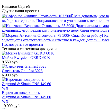
Кашапов Сергей
Другие наши
проекты
Стоимость: 107 500₽
Мы довольны, что вс
выборе материалов. Понравилось, что учитывались мелкие пожел
Стоимость: 85 300₽
Долго искала компа
компаниях, что предлагали приемлемую цену, были очень долг
Стоимость: 79 500₽
Спасибо за работу! К
Чувствуется ответственность и качество в каждой детали. С
Посмотреть все проекты
Техника и сантехника
для кухни
Мойка Ewigstein GERD 60 K
9 550 руб.
Смеситель Granfest 3023
6 900 руб.
Варочная поверхность
Zigmund & Shtain CNS 149.60
WX
19 999 руб.