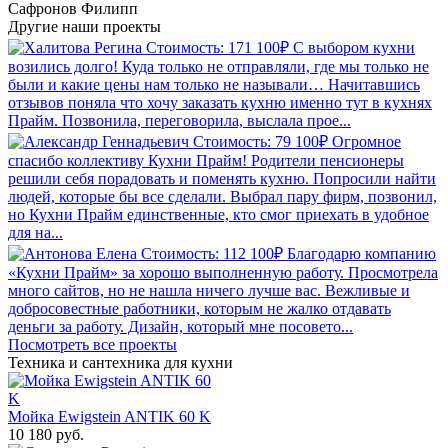
Сафронов Филипп
Другие наши
проекты
Стоимость: 171 100₽
С выбором кухни
возились долго! Куда только не отправляли, где мы только не
были и какие цены нам только не называли… Начитавшись
отзывов поняла что хочу заказать кухню именно тут в кухнях
Прайм. Позвонила, переговорила, выслала прое...
Стоимость: 79 100₽
Огромное
спасибо коллективу Кухни Прайм! Родители пенсионеры
решили себя порадовать и поменять кухню. Попросили найти
людей, которые бы все сделали. Выбрал пару фирм, позвонил,
но Кухни Прайм единственные, кто смог приехать в удобное
для на...
Стоимость: 112 100₽
Благодарю компанию
«Кухни Прайм» за хорошо выполненную работу. Просмотрела
много сайтов, но не нашла ничего лучше вас. Вежливые и
добросовестные работники, которым не жалко отдавать
деньги за работу. Дизайн, который мне посовето...
Посмотреть все проекты
Техника и сантехника
для кухни
Мойка Ewigstein ANTIK 60 K
10 180 руб.