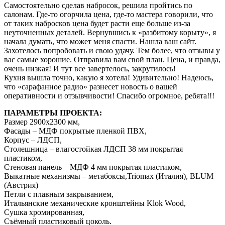
Самостоятельно сделав набросок, решила пройтись по
салонам. Где-то огорчила цена, где-то мастера говорили, что
от таких набросков цена будет расти еще больше из-за
неуточненных деталей. Вернувшись к «разбитому корыту», я
начала думать, что может меня спасти. Нашла ваш сайт.
Захотелось попробовать и свою удачу. Тем более, что отзывы у
вас самые хорошие. Отправила вам свой план. Цена, и правда,
очень низкая! И тут все завертелось, закрутилось!
Кухня вышла точно, какую я хотела! Удивительно! Надеюсь,
что «сарафанное радио» разнесет новость о вашей
оперативности и отзывчивости! Спасибо огромное, ребята!!!
ПАРАМЕТРЫ ПРОЕКТА:
Размер 2900х2300 мм,
Фасады – МДФ покрытые пленкой ПВХ,
Корпус – ЛДСП,
Столешница – влагостойкая ЛДСП 38 мм покрытая
пластиком,
Стеновая панель – МДФ 4 мм покрытая пластиком,
Выкатные механизмы – метабоксы,Triomax (Италия), BLUM
(Австрия)
Петли с плавным закрыванием,
Итальянские механические кронштейны Klok Wood,
Сушка хромированная,
Съёмный пластиковый цоколь.