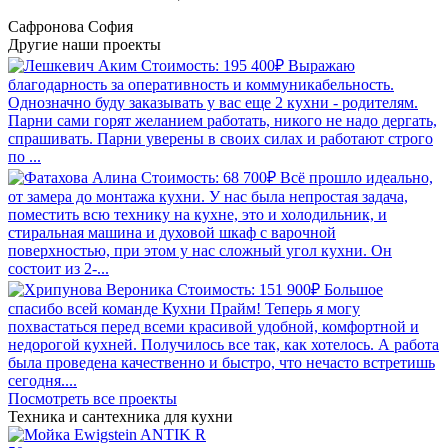
Сафронова София
Другие наши
проекты
Стоимость: 195 400₽
Выражаю
благодарность за оперативность и коммуникабельность.
Однозначно буду заказывать у вас еще 2 кухни - родителям.
Парни сами горят желанием работать, никого не надо дергать,
спрашивать. Парни уверены в своих силах и работают строго
по ...
Стоимость: 68 700₽
Всё прошло идеально,
от замера до монтажа кухни. У нас была непростая задача,
поместить всю технику на кухне, это и холодильник, и
стиральная машина и духовой шкаф с варочной
поверхностью, при этом у нас сложный угол кухни. Он
состоит из 2-...
Стоимость: 151 900₽
Большое
спасибо всей команде Кухни Прайм! Теперь я могу
похвастаться перед всеми красивой удобной, комфортной и
недорогой кухней. Получилось все так, как хотелось. А работа
была проведена качественно и быстро, что нечасто встретишь
сегодня....
Посмотреть все проекты
Техника и сантехника
для кухни